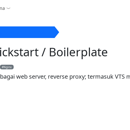
ama
n
 Kickstart / Boilerplate
ckstart / Boilerplate
Nginx
ebagai web server, reverse proxy; termasuk VTS 