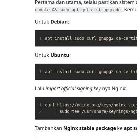
Pertama dan utama, selalu pastikan siste
. Kemu
update && sudo apt-get dist-upgrade
Untuk
Debian
:
1
Untuk
Ubuntu
:
1
Lalu
import
official signing key
-nya Nginx:
1
curl https://nginx.org/keys/nginx_sig
2
|
Tambahkan
Nginx stable package
ke
apt s