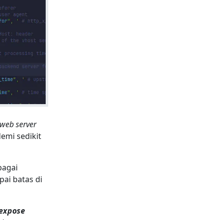
web server
demi sedikit
bagai
ai batas di
expose