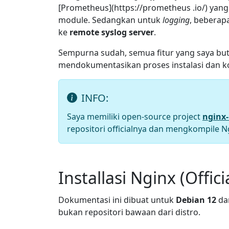
[Prometheus](https://prometheus .io/) yan
module. Sedangkan untuk
logging
, beberap
ke
remote syslog server
.
Sempurna sudah, semua fitur yang saya but
mendokumentasikan proses instalasi dan k
INFO:
Saya memiliki open-source project
nginx-
repositori officialnya dan mengkompile N
Installasi Nginx (Offic
Dokumentasi ini dibuat untuk
Debian 12
da
bukan repositori bawaan dari distro.