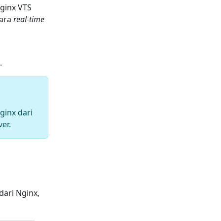
ginx VTS
cara
real-time
.
ginx dari
er.
dari Nginx,