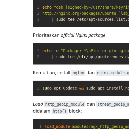
1
echo
2
http://nginx.org/packages/ubuntu `lsb
3
|
Prioritaskan
official Nginx package
:
1
echo
 -e 
"Package: *\nPin: origin ngin
2
|
Kemudian, install
dan
nginx
nginx-module-
1
sudo apt update 
&&
Load
dan
http_geoip_module
stream_geoip_
didalam
block:
http{}
 1
load_module
modules/ngx_http_geoip_m