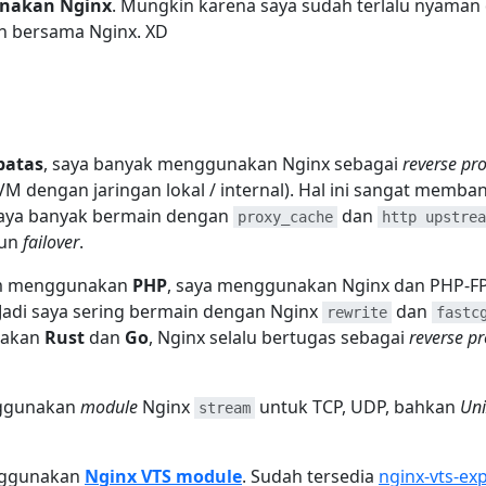
nakan Nginx
. Mungkin karena saya sudah terlalu nyaman
n bersama Nginx. XD
batas
, saya banyak menggunakan Nginx sebagai
reverse pr
(VM dengan jaringan lokal / internal). Hal ini sangat memba
, saya banyak bermain dengan
dan
proxy_cache
http upstrea
pun
failover
.
am menggunakan
PHP
, saya menggunakan Nginx dan PHP-F
 Jadi saya sering bermain dengan Nginx
dan
rewrite
fastc
nakan
Rust
dan
Go
, Nginx selalu bertugas sebagai
reverse p
nggunakan
module
Nginx
untuk TCP, UDP, bahkan
Uni
stream
enggunakan
Nginx VTS module
. Sudah tersedia
nginx-vts-ex