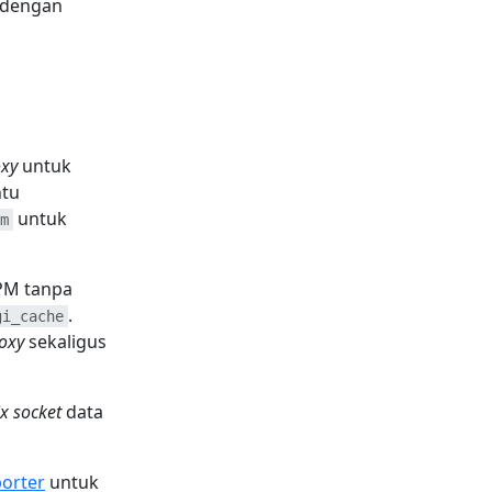
 dengan
oxy
untuk
ntu
untuk
m
PM tanpa
.
gi_cache
roxy
sekaligus
x socket
data
porter
untuk