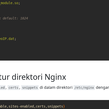
_module.so
;
eoIP.dat
;
ur direktori Nginx
,
,
di dalam direktori
denga
led
certs
snippets
/etc/nginx
able,sites-enabled,certs,snippets
}