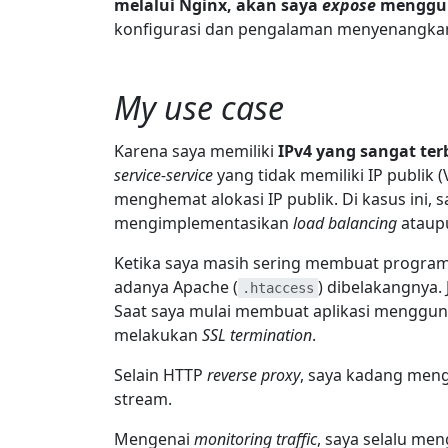
melalui Nginx, akan saya
expose
menggu
konfigurasi dan pengalaman menyenangka
My use case
Karena saya memiliki
IPv4 yang sangat ter
service-service
yang tidak memiliki IP publik 
menghemat alokasi IP publik. Di kasus ini
mengimplementasikan
load balancing
atau
Ketika saya masih sering membuat progr
adanya Apache (
) dibelakangnya.
.htaccess
Saat saya mulai membuat aplikasi menggu
melakukan
SSL termination
.
Selain HTTP
reverse proxy
, saya kadang me
stream.
Mengenai
monitoring traffic
, saya selalu m