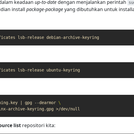
m dalam keadaan
up-to-date
dengan menjalankan perintah
su
dian install
package-package
yang dibutuhkan untuk installa
ning.key 
|
 gpg --dearmor 
ource list
repositori kita: