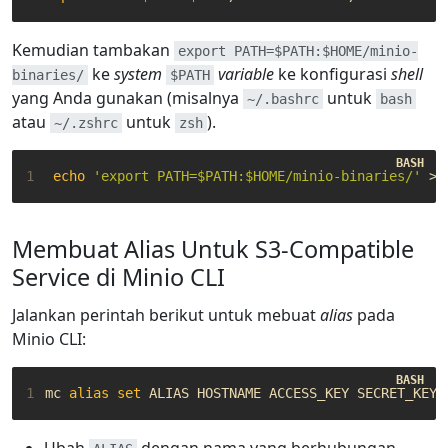
Kemudian tambakan
export PATH=$PATH:$HOME/minio-
ke
system
variable
ke konfigurasi
shell
binaries/
$PATH
yang Anda gunakan (misalnya
untuk
~/.bashrc
bash
atau
untuk
).
~/.zshrc
zsh
1
echo
'export PATH=$PATH:$HOME/minio-binaries/'
Membuat Alias Untuk S3-Compatible
Service di Minio CLI
Jalankan perintah berikut untuk mebuat
alias
pada
Minio CLI:
1
mc 
alias
set