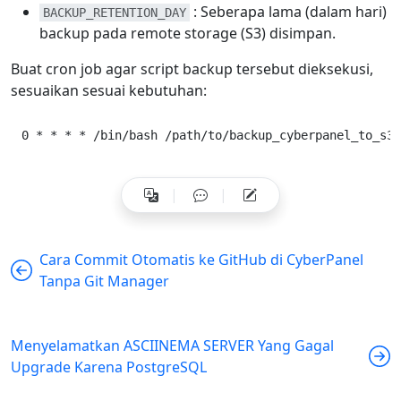
: Seberapa lama (dalam hari)
43
BACKUP_RETENTION_DAY
44
backup pada remote storage (S3) disimpan.
echo
"Remove old backup..."
45
    find /home/
${
WEBSITE
}
/backup -type f -name 
"b
Buat cron job agar script backup tersebut dieksekusi,
46
47
    mc rm 
$MINIO_REMOTE_ALIAS
/
$MINIO_BUCKET
/
$MINI
sesuaikan sesuai kebutuhan:
48
done
49
rm 
$PID_FILE
Cara Commit Otomatis ke GitHub di CyberPanel
Tanpa Git Manager
Menyelamatkan ASCIINEMA SERVER Yang Gagal
Upgrade Karena PostgreSQL