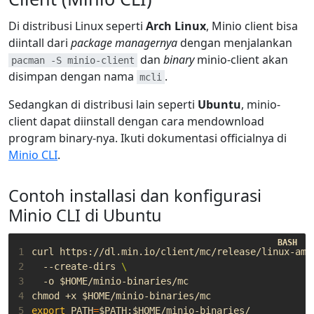
Di distribusi Linux seperti
Arch Linux
, Minio client bisa
diintall dari
package managernya
dengan menjalankan
dan
binary
minio-client akan
pacman -S minio-client
disimpan dengan nama
.
mcli
Sedangkan di distribusi lain seperti
Ubuntu
, minio-
client dapat diinstall dengan cara mendownload
program binary-nya. Ikuti dokumentasi officialnya di
Minio CLI
.
Contoh installasi dan konfigurasi
Minio CLI di Ubuntu
1
curl https://dl.min.io/client/mc/release/linux-amd
2
  --create-dirs 
3
  -o 
$HOME
4
chmod +x 
$HOME
5
export
PATH
=
$PATH
:
$HOME