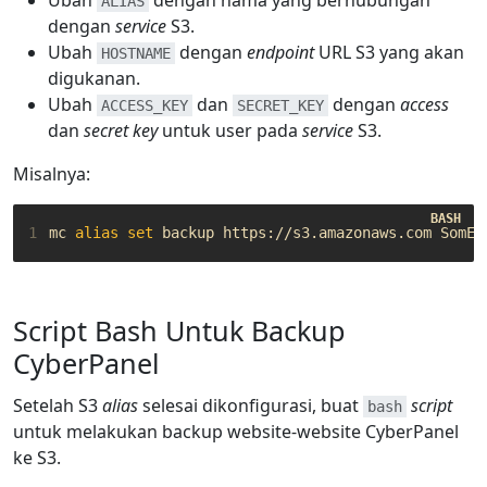
Ubah
dengan nama yang berhubungan
ALIAS
dengan
service
S3.
Ubah
dengan
endpoint
URL S3 yang akan
HOSTNAME
digukanan.
Ubah
dan
dengan
access
ACCESS_KEY
SECRET_KEY
dan
secret key
untuk user pada
service
S3.
Misalnya:
1
mc 
alias
set
Script Bash Untuk Backup
CyberPanel
Setelah S3
alias
selesai dikonfigurasi, buat
script
bash
untuk melakukan backup website-website CyberPanel
ke S3.