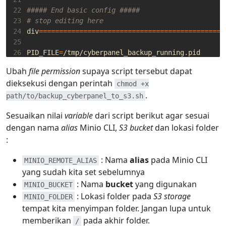
22
##### End basic config #####
23
# stop editing here
24
div
==============================================
25
26
PID_FILE
=
27
Ubah
file permission
supaya script tersebut dapat
28
# prevent multiple backup running at the same tim
dieksekusi dengan perintah
chmod +x
29
if
[
 -f 
"
$PID_FILE
"
]
;
then
.
30
echo
"Process is running! Exiting..."
path/to/backup_cyberpanel_to_s3.sh
31
exit
0
Sesuaikan nilai
variable
dari script berikut agar sesuai
32
fi
dengan nama
alias
Minio CLI,
S3 bucket
dan lokasi folder
33
touch 
$PID_FILE
34
:
35
LIST_WEBSITES
=
$(
cyberpanel listWebsitesJson 
|
 jq 
36
: Nama
alias
pada Minio CLI
MINIO_REMOTE_ALIAS
37
for
 WEBSITE in 
$(
echo
"
${
LIST_WEBSITES
}
"
|
 jq -r 
yang sudah kita set sebelumnya
38
echo
"Backing up 
${
WEBSITE
}
"
: Nama
bucket
yang digunakan
MINIO_BUCKET
39
    cyberpanel createBackup --domainName 
${
WEBSIT
: Lokasi folder pada
S3 storage
MINIO_FOLDER
40
tempat kita menyimpan folder. Jangan lupa untuk
41
echo
"Uploading to S3..."
memberikan
pada akhir folder.
/
42
    mc mirror /home/
${
WEBSITE
}
/backup/ 
$MINIO_REM