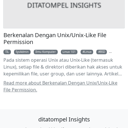
DITATOMPEL INSIGHTS
Berkenalan Dengan Unix/Unix-Like File
Permission
TIL
SysAdmin
Ilmu Komputer
Linux 101
Linux
BSD
MacOS
Pada sistem operasi Unix atau Unix-Like (termasuk
Linux), setiap file & direktori diberikan hak akses untuk
kepemilikan file, user group, dan user lainnya. Artikel
mengenai hak akses pada sistem operasi Unix / Unix-
Read more about Berkenalan Dengan Unix/Unix-Like
like (termasuk Linux).
File Permission.
ditatompel Insights