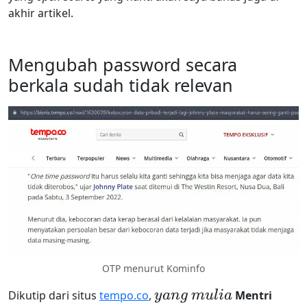
akhir artikel.
Mengubah password secara
berkala sudah tidak relevan
OTP menurut Kominfo
\large
\large
Dikutip dari situs
tempo.co
,
y
an
g
m
u
l
ia
Mentri