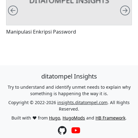
DITATOMPEL INSIGHTS
Left
Rig
Manipulasi Enkripsi Password
F
ditatompel Insights
Try to understand and identify unmet needs to explain why
something is happening the way it is.
Copyright © 2022-2026
insights.ditatompel.com
. All Rights
Reserved.
Built with ❤️ from
Hugo
,
HugoMods
and
HB Framework
.