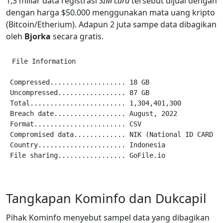
1,3 miliar data registrasi
SIM card
tersebut dijual dengan
dengan harga $50.000 menggunakan mata uang kripto
(Bitcoin/Etherium). Adapun 2 juta sampe data dibagikan
oleh
Bjorka
secara gratis.
File Information

Compressed................... 18 GB

Uncompressed................. 87 GB

Total........................ 1,304,401,300

Breach date.................. August, 2022

Format....................... CSV

Compromised data............. NIK (National ID CARD N
Country...................... Indonesia

Tangkapan Kominfo dan Dukcapil
Pihak Kominfo menyebut sampel data yang dibagikan