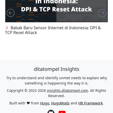
Left
Rig
Babak Baru Sensor Internet di Indonesia: DPI &
S
TCP Reset Attack
D
ditatompel Insights
Try to understand and identify unmet needs to explain why
something is happening the way it is.
Copyright © 2022-2026
insights.ditatompel.com
. All Rights
Reserved.
Built with ❤️ from
Hugo
,
HugoMods
and
HB Framework
.