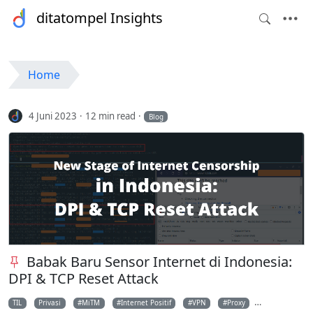
ditatompel Insights
Home
4 Juni 2023
12 min read
Blog
Babak Baru Sensor Internet di Indonesia:
DPI & TCP Reset Attack
TIL
Privasi
MiTM
Internet Positif
VPN
Proxy
DNS-Over-HTT