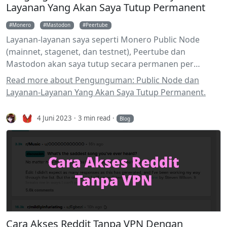
Layanan Yang Akan Saya Tutup Permanent
Monero
Mastodon
Peertube
Layanan-layanan saya seperti Monero Public Node
(mainnet, stagenet, dan testnet), Peertube dan
Mastodon akan saya tutup secara permanen per
tanggal 25 Juni 2023.
Read more about Pengunguman: Public Node dan
Layanan-Layanan Yang Akan Saya Tutup Permanent.
4 Juni 2023
3 min read
Blog
Cara Akses Reddit Tanpa VPN Dengan