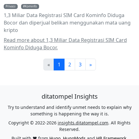
Privasi
Kominfo
1,3 Miliar Data Registrasi SIM Card Kominfo Diduga
Bocor dan diperjual belikan menggunakan mata uang
kripto
Read more about 1,3 Miliar Data Registrasi SIM Card
Kominfo Diduga Bocor.
«
1
2
3
»
ditatompel Insights
Try to understand and identify unmet needs to explain why
something is happening the way it is.
Copyright © 2022-2026
insights.ditatompel.com
. All Rights
Reserved.
Built with ❤️ from
Hugo
,
HugoMods
and
HB Framework
.