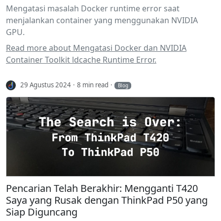
Mengatasi masalah Docker runtime error saat
menjalankan container yang menggunakan NVIDIA
GPU.
Read more about Mengatasi Docker dan NVIDIA
Container Toolkit ldcache Runtime Error.
29 Agustus 2024
8 min read
Blog
Pencarian Telah Berakhir: Mengganti T420
Saya yang Rusak dengan ThinkPad P50 yang
Siap Diguncang