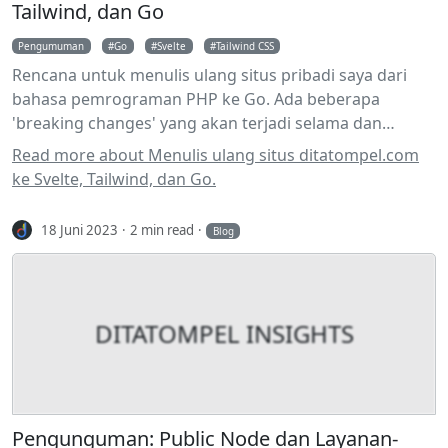
Tailwind, dan Go
Pengumuman
Go
Svelte
Tailwind CSS
Rencana untuk menulis ulang situs pribadi saya dari
bahasa pemrograman PHP ke Go. Ada beberapa
'breaking changes' yang akan terjadi selama dan
setelah proses transisi.
Read more about Menulis ulang situs ditatompel.com
ke Svelte, Tailwind, dan Go.
18 Juni 2023
2 min read
Blog
DITATOMPEL INSIGHTS
Pengunguman: Public Node dan Layanan-