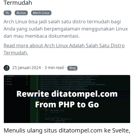
Termudah
TIL
Linux
Arch Linux
Arch Linux bisa jadi salah satu distro termudah bagi
Anda yang sudah berpengalaman menggunakan Linux
dan mau membaca dokumentasi.
Read more about Arch Linux Adalah Salah Satu Distro
Termudah.
25 Januari 2024
3 min read
Blog
Menulis ulang situs ditatompel.com ke Svelte,