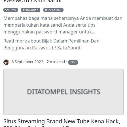
Password / Kata Sandi
Security
Bitwarden
KeepassXC
Membahas bagaimana seharusnya Anda membuat dan
memperlakukan kata sandi Anda serta tips
menggunakan password manager untuk
mempermudah manajemen password yang unik dan
Read more about Bijak Dalam Pemilihan Dan
acak di setiap situs / aplikasi yang Anda gunakan
Penggunaan Password / Kata Sandi.
8 September 2022
2 min read
Blog
DITATOMPEL INSIGHTS
Situs Streaming Brand New Tube Kena Hack,